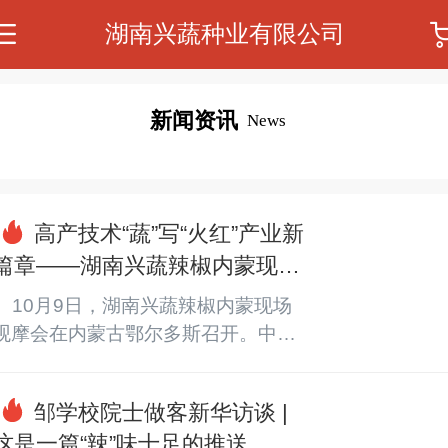
湖南兴蔬种业有限公司
新闻资讯
News
高产技术“蔬”写“火红”产业新
篇章——湖南兴蔬辣椒内蒙现场
观摩会召开
    10月9日，湖南兴蔬辣椒内蒙现场
观摩会在内蒙古鄂尔多斯召开。中国
工程院院士、国家特色蔬菜产业体系
首席科学家邹学校亲临指导，湖南海
邹学校院士做客新华访谈 |
利集团党委副书记、副董事长、总经
这是一篇“辣”味十足的推送
理董巍等领导出席活动。    活动中，