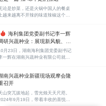
邹学校院士分析了辣椒育种领域的最
无论是炒菜，还是火锅中国人的餐桌
新科研成果与未来发展方向，高度赞
上越来越离不开辣的味道辣椒这个四
誉了兴蔬辣椒品种在盐碱地的表现。
百多年前的“舶来品”让无数“吃货”的味
董巍表示，海利集团将加大对兴蔬种
蕾闻“辣”起舞可你知道吗我们现在吃
业的支持力度，持续打通上下游，在
海利集团党委副书记李一辉
的绝大多数辣椒都是一个人培育出来
整条产业链上下功夫，为农业发...
调研兴蔬种业：展现新风貌、实
的他是谁？他就是今天《大国院士》
现新跨越
的主角中国工程院院士邹学校他又被
10月23日，湖南海利集团党委副书记
大家亲切称为“辣椒院士”不仅培育出1
李一辉在湖南兴蔬种业有限公司就党
60多个辣椒品种他的辣椒还能降低种
建引领、生产经营、人才队伍建设等
植成本帮农民增收总之一句话你可能
工作进行调研。集团人力资源部、党
不认识邹学校但他的辣椒你！一！
湖南兴蔬种业新疆现场观摩会隆
群工作部主要负责人等陪同调研。
定！吃！过！1育什么种，先问百...
重召开
天山突兀拔地起，雪光烛天天尺咫。
2024年9月19日，带着丰收的喜悦，